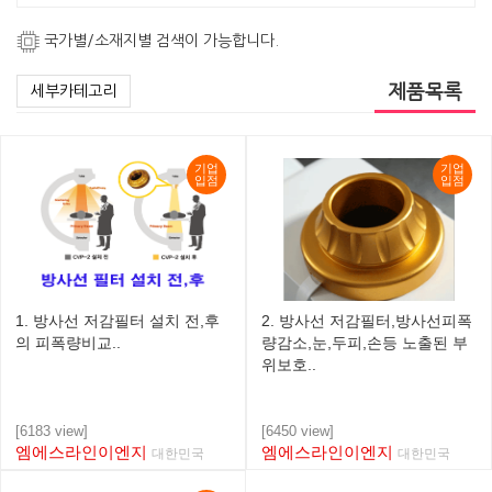
국가별/소재지별 검색이 가능합니다.
제품목록
세부카테고리
기업
기업
입점
입점
1. 방사선 저감필터 설치 전,후
2. 방사선 저감필터,방사선피폭
의 피폭량비교..
량감소,눈,두피,손등 노출된 부
위보호..
[6183 view]
[6450 view]
엠에스라인이엔지
엠에스라인이엔지
대한민국
대한민국