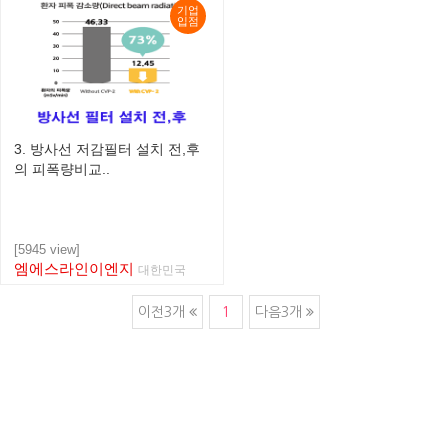
기업
입점
3. 방사선 저감필터 설치 전,후
의 피폭량비교..
[5945 view]
엠에스라인이엔지
대한민국
이전3개
1
다음3개